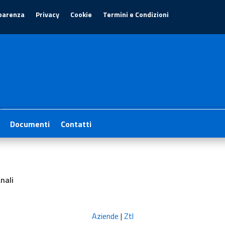
parenza
Privacy
Cookie
Termini e Condizioni
1
Documenti
Contatti
nali
Aziende
|
Ztl