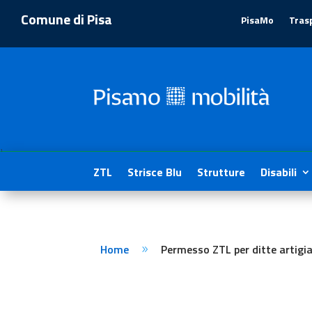
Comune di Pisa
PisaMo
Tras
1
ZTL
Strisce Blu
Strutture
Disabili
Home
Permesso ZTL per ditte artigia
9