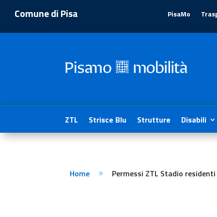
Comune di Pisa
PisaMo
Tras
1
ZTL
Strisce Blu
Strutture
Disabili
Home
Permessi ZTL Stadio residenti 
9