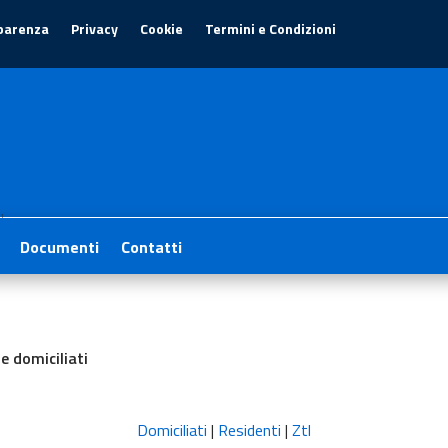
parenza
Privacy
Cookie
Termini e Condizioni
1
Documenti
Contatti
e domiciliati
Domiciliati
|
Residenti
|
Ztl