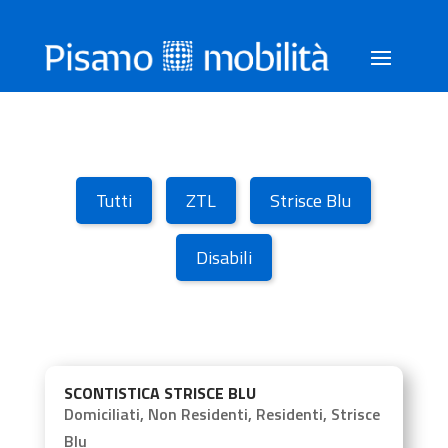
Tutti
ZTL
Strisce Blu
Disabili
SCONTISTICA STRISCE BLU
Domiciliati
,
Non Residenti
,
Residenti
,
Strisce
Blu